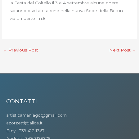
la Festa del Coltello il 3 e 4 settembre alcune opere
saranno ospitate anche nella nuova Sede della Bcc in
via Umberto I n.8.
←
Previous Post
Next Post
→
CONTATTI
artisticamaniago@gmail.com
azorzetti@alice.it
Emy : 339 412 1367
Andrea : 349 3179779