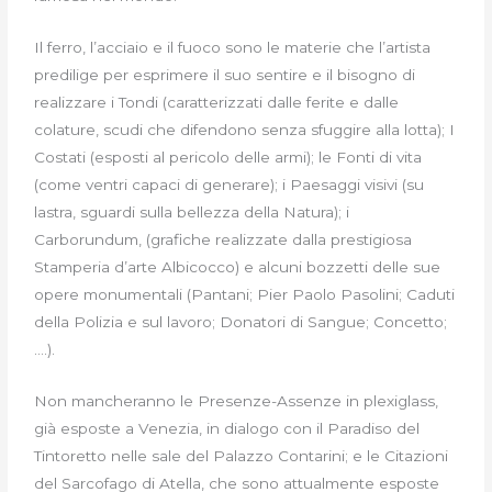
Il ferro, l’acciaio e il fuoco sono le materie che l’artista
predilige per esprimere il suo sentire e il bisogno di
realizzare i Tondi (caratterizzati dalle ferite e dalle
colature, scudi che difendono senza sfuggire alla lotta); I
Costati (esposti al pericolo delle armi); le Fonti di vita
(come ventri capaci di generare); i Paesaggi visivi (su
lastra, sguardi sulla bellezza della Natura); i
Carborundum, (grafiche realizzate dalla prestigiosa
Stamperia d’arte Albicocco) e alcuni bozzetti delle sue
opere monumentali (Pantani; Pier Paolo Pasolini; Caduti
della Polizia e sul lavoro; Donatori di Sangue; Concetto;
….).
Non mancheranno le Presenze-Assenze in plexiglass,
già esposte a Venezia, in dialogo con il Paradiso del
Tintoretto nelle sale del Palazzo Contarini; e le Citazioni
del Sarcofago di Atella, che sono attualmente esposte