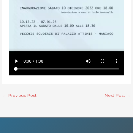
←
Previous Post
Next Post
→